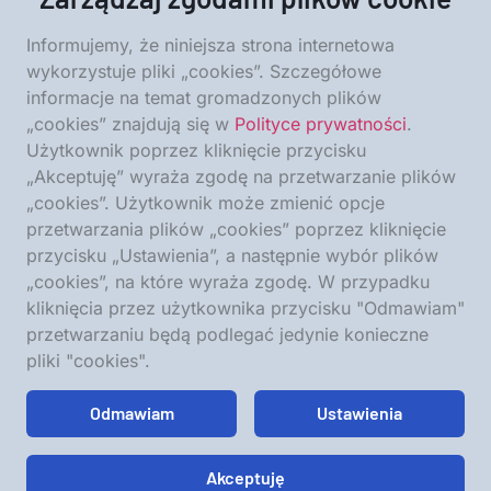
Informujemy, że niniejsza strona internetowa
wykorzystuje pliki „cookies”. Szczegółowe
informacje na temat gromadzonych plików
„cookies” znajdują się w
Polityce prywatności
.
Użytkownik poprzez kliknięcie przycisku
„Akceptuję” wyraża zgodę na przetwarzanie plików
„cookies”. Użytkownik może zmienić opcje
przetwarzania plików „cookies” poprzez kliknięcie
Dość chrystianofobii
przycisku „Ustawienia”, a następnie wybór plików
„cookies”, na które wyraża zgodę. W przypadku
CZYTAJ WIĘCEJ »
kliknięcia przez użytkownika przycisku "Odmawiam"
przetwarzaniu będą podlegać jedynie konieczne
pliki "cookies".
2023-04-13
Odmawiam
Ustawienia
Akceptuję