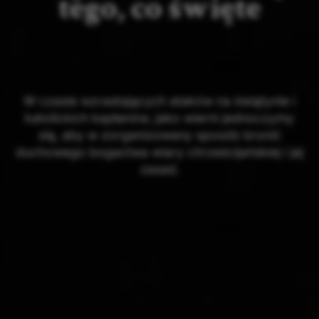
tego, co święte
W czasie wzrastających ataków na świątynie i
katolickich kapłanów, jako wierni jednoczymy
się, aby w zorganizowany sposób bronić
duchowego bogactwa wiary chrześcijańskiej i jej
zasad.