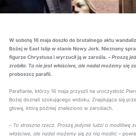
W sobotę 16 maja doszło do brutalnego aktu wandali
Bożej w East Islip w stanie Nowy Jork. Nieznany spr
figurze Chrystusa i wyrzucił ją w zarośla. –
Proszę jed
zrobiła. To nie jest właściwe, ale nadal możemy się z
proboszcz parafii.
Parafianie, którzy 16 maja przyszli na uroczystość Pie
Bożej doznali szokującego widoku. Znajdująca się prze
głowę, którą później znaleziono w zaroślach.
–
To straszna rzecz. Proszę jedynie ludzi o modlitwę za 
właściwe, ale nadal możemy się za nią modlić
– powied