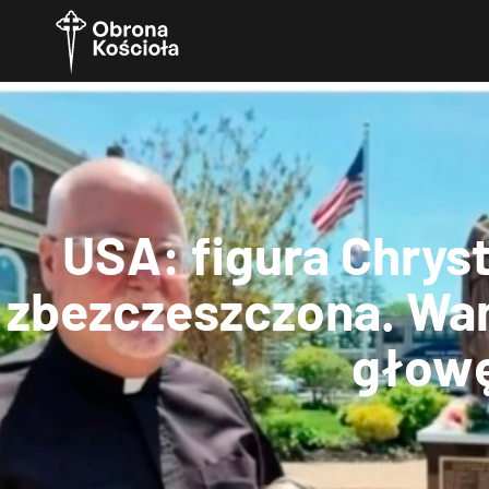
USA: figura Chryst
zbezczeszczona. Wa
głow