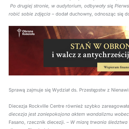
Po drugiej stronie, w audytorium, odbywały się Pierw
robić sobie zdjęcia
– dodał duchowny, odnosząc się do
Sprawą zajmuje się Wydział ds. Przestępstw z Nienawiśc
Diecezja Rockville Centre również szybko zareagował
diecezja jest zaniepokojona aktem wandalizmu wobec
Fasano, rzecznik diecezji. –
W miarę trwania śledztwa 