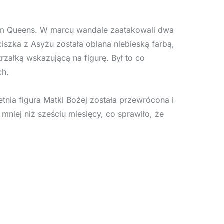
im Queens. W marcu wandale zaatakowali dwa
nciszka z Asyżu została oblana niebieską farbą,
załką wskazującą na figurę. Był to co
ch.
letnia figura Matki Bożej została przewrócona i
u mniej niż sześciu miesięcy, co sprawiło, że