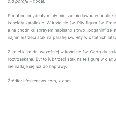
dla parafii
– dodał.
Podobne incydenty miały miejsce niedawno w poblisk
kościoły katolickie. W kościele św. Rity figura św. Fra
a na chodniku sprayem napisano słowo „poganin” ze str
najmniej trzeci atak na parafię św. Rity w ostatnich lata
Z kolei kilka dni wcześniej w kościele św. Gertrudy stu
roztrzaskana. Był to już trzeci atak na tę figurę w ciąg
nie nadaje się już do naprawy.
Źródło: lifesitenews.com, x.com