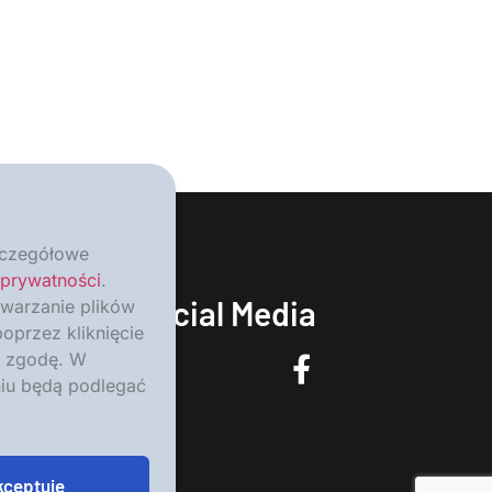
Szczegółowe
 prywatności
.
Social Media
twarzanie plików
oprzez kliknięcie
ża zgodę. W
niu będą podlegać
kceptuję