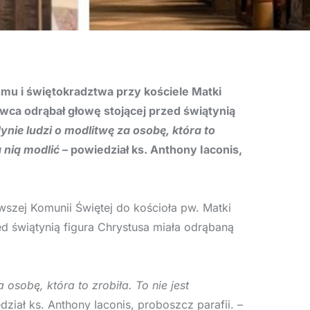
zmu i świętokradztwa przy kościele Matki
awca odrąbał głowę stojącej przed świątynią
ynie ludzi o modlitwę za osobę, która to
a nią modlić
– powiedział ks. Anthony Iaconis,
rwszej Komunii Świętej do kościoła pw. Matki
d świątynią figura Chrystusa miała odrąbaną
osobę, która to zrobiła. To nie jest
ział ks. Anthony Iaconis, proboszcz parafii. –