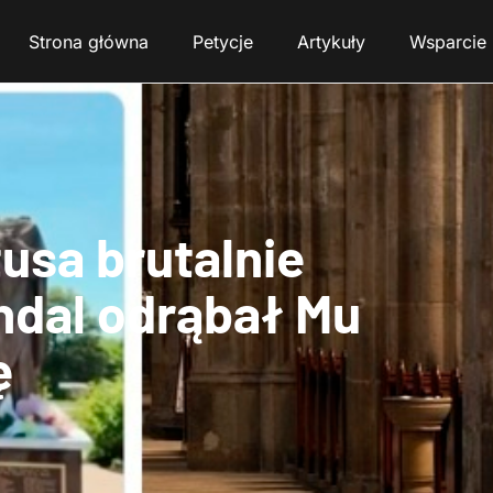
Strona główna
Petycje
Artykuły
Wsparcie
usa brutalnie
ndal odrąbał Mu
ę