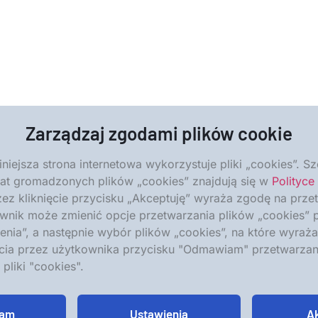
Zarządzaj zgodami plików cookie
iniejsza strona internetowa wykorzystuje pliki „cookies”. 
mat gromadzonych plików „cookies” znajdują się w
Polityce
ez kliknięcie przycisku „Akceptuję” wyraża zgodę na prze
wnik może zmienić opcje przetwarzania plików „cookies” p
enia”, a następnie wybór plików „cookies”, na które wyra
Kim jesteśmy
Kontakt
ęcia przez użytkownika przycisku "Odmawiam" przetwarza
pliki "cookies".
am
Ustawienia
A