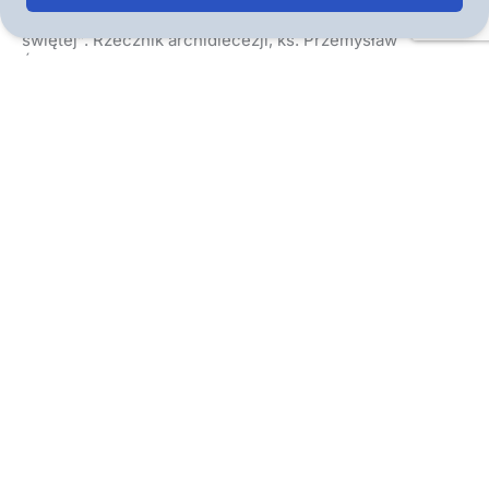
bluźniercze oraz naruszają szacunek należny przestrzeni
świętej”. Rzecznik archidiecezji, ks. Przemysław
Śliwiński, podkreślił, że kościół nigdy nie może być
traktowany jak plan zdjęciowy czy miejsce prowokacji
artystycznych. „To przestrzeń modlitwy i oddawania czci
Bogu – nie wolno jej wykorzystywać w sposób sprzeczny
z jej świętym charakterem” – powiedział duchowny.
Zaznaczył również, że nagranie jest głęboko raniące dla
uczuć religijnych katolików i stanowi poważne
zgorszenie.