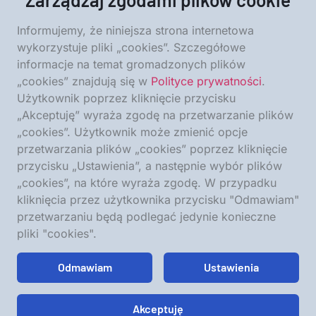
Informujemy, że niniejsza strona internetowa
wykorzystuje pliki „cookies”. Szczegółowe
informacje na temat gromadzonych plików
Nagranie piosenkarki Luny Wielgomas, która półnago
„cookies” znajdują się w
Polityce prywatności
.
wykonywała taniec na tle ołtarza w jednym z
Użytkownik poprzez kliknięcie przycisku
kościołów archidiecezji warszawskiej, wywołało falę
oburzenia wśród wiernych oraz natychmiastową,
„Akceptuję” wyraża zgodę na przetwarzanie plików
jednoznaczną reakcję władz kościelnych.
„cookies”. Użytkownik może zmienić opcje
przetwarzania plików „cookies” poprzez kliknięcie
Krótki materiał, zamieszczony na platformie TikTok,
przycisku „Ustawienia”, a następnie wybór plików
przedstawia artystkę tańczącą tuż pod wizerunkiem
„cookies”, na które wyraża zgodę. W przypadku
Jezusa Miłosiernego, w miejscu przeznaczonym do
modlitwy i sprawowania Mszy Świętej. Wielu
kliknięcia przez użytkownika przycisku "Odmawiam"
oglądających określiło nagranie jako jawnie bluźniercze,
przetwarzaniu będą podlegać jedynie konieczne
a samo wydarzenie – jako profanację przestrzeni
pliki "cookies".
sakralnej. W odpowiedzi na negatywne reakcje, materiał
został usunięty z mediów społecznościowych po kilku
Odmawiam
Ustawienia
godzinach od wrzucenia.
Archidiecezja warszawska wydała komunikat, w którym
Akceptuję
stwierdzono, że przedstawione treści „budzą skojarzenia