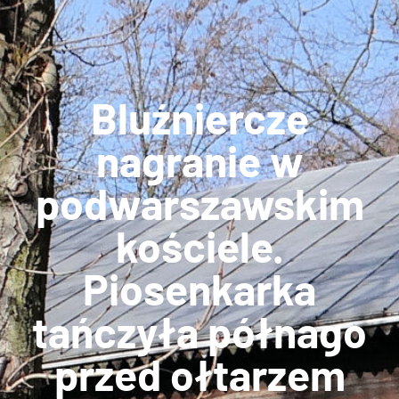
Bluźniercze
nagranie w
podwarszawskim
kościele.
Piosenkarka
tańczyła półnago
przed ołtarzem